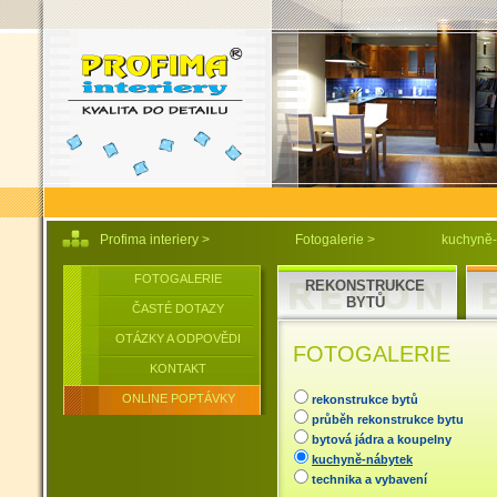
Profima interiery
>
Fotogalerie
>
kuchyně-
FOTOGALERIE
REKONSTRUKCE
BYTŮ
ČASTÉ DOTAZY
OTÁZKY A ODPOVĚDI
FOTOGALERIE
KONTAKT
ONLINE POPTÁVKY
rekonstrukce bytů
průběh rekonstrukce bytu
bytová jádra a koupelny
kuchyně-nábytek
technika a vybavení